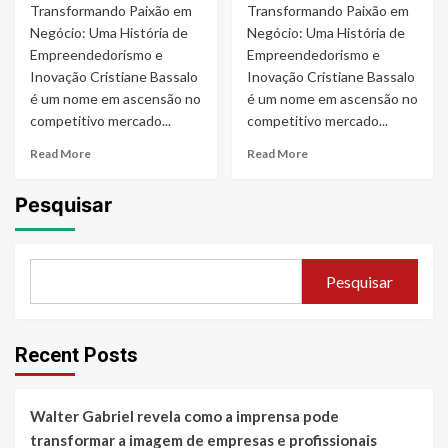
Transformando Paixão em
Transformando Paixão em
Negócio: Uma História de
Negócio: Uma História de
Empreendedorismo e
Empreendedorismo e
Inovação Cristiane Bassalo
Inovação Cristiane Bassalo
é um nome em ascensão no
é um nome em ascensão no
competitivo mercado...
competitivo mercado...
Read
Read
Read More
Read More
more
more
about
about
Pesquisar
De
De
executiva
executiva
no
no
Brasil
Brasil
Pesquisar
a
a
CEO
CEO
nos
nos
EUA:
EUA:
Recent Posts
O
O
sucesso
sucesso
de
de
Walter Gabriel revela como a imprensa pode
Cristiane
Cristiane
Bassalo
Bassalo
transformar a imagem de empresas e profissionais