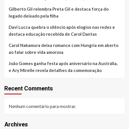
no
no
setor
setor
Gilberto Gil relembra Preta Gil e destaca força do
da
da
legado deixado pela filha
Beleza
Beleza
Davi Lucca quebra o silêncio após elogios nas redes e
destaca educação recebida de Carol Dantas
Carol Nakamura deixa romance com Hungria em aberto
ao falar sobre vida amorosa
João Gomes ganha festa após aniversário na Austrália,
e Ary Mirelle revela detalhes da comemoração
Recent Comments
Nenhum comentário para mostrar.
Archives