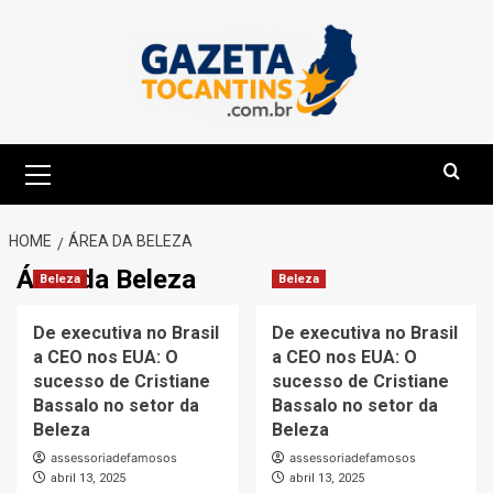
Skip
to
content
Primary
Menu
HOME
ÁREA DA BELEZA
Área da Beleza
Beleza
Beleza
De executiva no Brasil
De executiva no Brasil
a CEO nos EUA: O
a CEO nos EUA: O
sucesso de Cristiane
sucesso de Cristiane
Bassalo no setor da
Bassalo no setor da
Beleza
Beleza
assessoriadefamosos
assessoriadefamosos
abril 13, 2025
abril 13, 2025