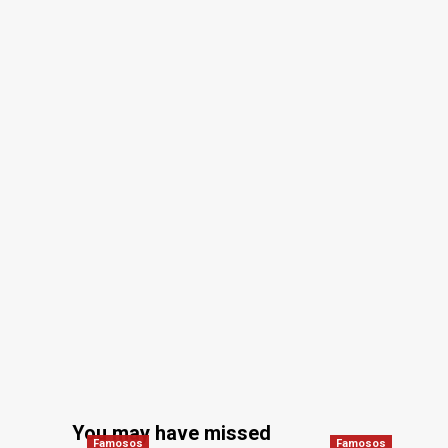
You may have missed
Famosos
Famosos