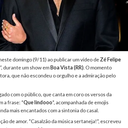
neste domingo (9/11) ao publicar um vídeo de
Zé Felipe
”
, durante um show em
Boa Vista (RR)
. O momento
ntora, que não escondeu o orgulho e a admiração pelo
gado com o público, que canta em coro os versos da
 a frase: “
Que lindooo
”, acompanhada de emojis
ainda mais encantados com a sintonia do casal.
ção de amor. “Casalzão da música sertaneja!”, escreveu