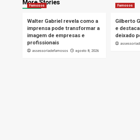
More Stories
Famosos
Famosos
Walter Gabriel revela como a
Gilberto G
imprensa pode transformar a
e destaca
imagem de empresas e
deixado pe
profissionais
assessoria
assessoriadefamosos
agosto 8, 2026