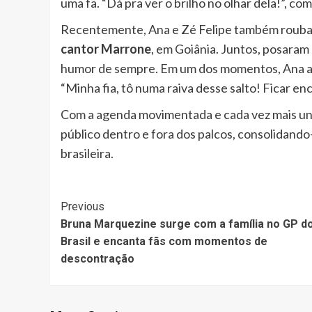
uma fã. “Dá pra ver o brilho no olhar dela!”, c
Recentemente, Ana e Zé Felipe também roubar
cantor Marrone
, em Goiânia. Juntos, posaram
humor de sempre. Em um dos momentos, Ana arr
“Minha fia, tô numa raiva desse salto! Ficar enc
Com a agenda movimentada e cada vez mais uni
público dentro e fora dos palcos, consolidand
brasileira.
Post
Previous
Bruna Marquezine surge com a família no GP d
Navigation
Brasil e encanta fãs com momentos de
descontração