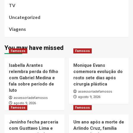
TV
Uncategorized
Viagens
You may have missed
Famosos
Famosos
Isabella Arantes
Monique Evans
relembra perda do filho
comemora evolução do
com Gabriel Medina e
rosto sete dias após
fala sobre período de
cirurgia plástica
luto
assessoriadefamosos
agosto 9, 2026
assessoriadefamosos
agosto 9, 2026
Famosos
Famosos
Jeninho fecha parceria
Um ano após a morte de
com Gusttavo Lima e
Arlindo Cruz, família