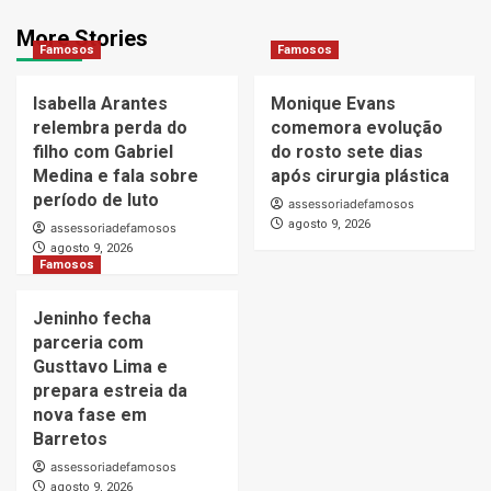
More Stories
Famosos
Famosos
Isabella Arantes
Monique Evans
relembra perda do
comemora evolução
filho com Gabriel
do rosto sete dias
Medina e fala sobre
após cirurgia plástica
período de luto
assessoriadefamosos
agosto 9, 2026
assessoriadefamosos
agosto 9, 2026
Famosos
Jeninho fecha
parceria com
Gusttavo Lima e
prepara estreia da
nova fase em
Barretos
assessoriadefamosos
agosto 9, 2026