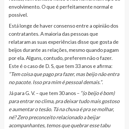
envolvimento. O que é perfeitamente normal e
possível.
Está longe de haver consenso entre a opinião dos
contratantes. A maioria das pessoas que
relataram as suas experiências disse que gosta de
beijos durante as relações, mesmo quando pagam
por ela. Alguns, contudo, preferem não o fazer.
Este é o caso de D. S, que tem 33 anos e afirma:
“Tem coisa que pago pra fazer, mas beijo não entra
no pacote. Isso pra mim é pessoal demais.”
.
Já para G. V. – que tem 30 anos –
“(o beijo é bom)
para entrar no clima, pra deixar tudo mais gostoso
e aumentar o tesão. Tá na chuva é pra se molhar,
né? Zero preconceito relacionado a beijar
acompanhantes, temos que quebrar esse tabu