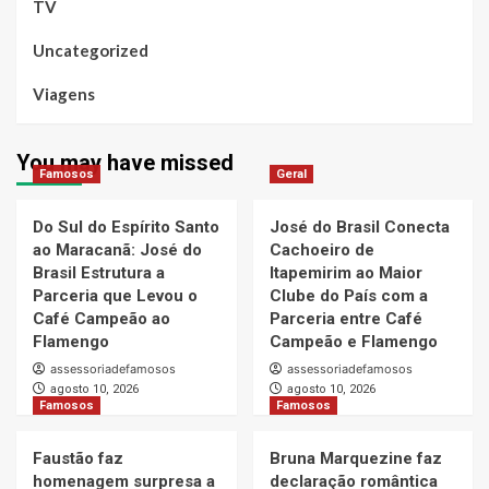
TV
Uncategorized
Viagens
You may have missed
Famosos
Geral
Do Sul do Espírito Santo
José do Brasil Conecta
ao Maracanã: José do
Cachoeiro de
Brasil Estrutura a
Itapemirim ao Maior
Parceria que Levou o
Clube do País com a
Café Campeão ao
Parceria entre Café
Flamengo
Campeão e Flamengo
assessoriadefamosos
assessoriadefamosos
agosto 10, 2026
agosto 10, 2026
Famosos
Famosos
Faustão faz
Bruna Marquezine faz
homenagem surpresa a
declaração romântica