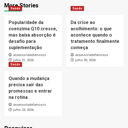
More Stories
Saúde
Saúde
Popularidade da
Da crise ao
coenzima Q10 cresce,
acolhimento: o que
mas baixa absorção é
acontece quando o
desafio para
tratamento finalmente
suplementação
começa
assessoriadefamosos
assessoriadefamosos
julho 31, 2026
julho 30, 2026
Saúde
Quando a mudança
precisa sair das
promessas e entrar
na rotina
assessoriadefamosos
julho 23, 2026