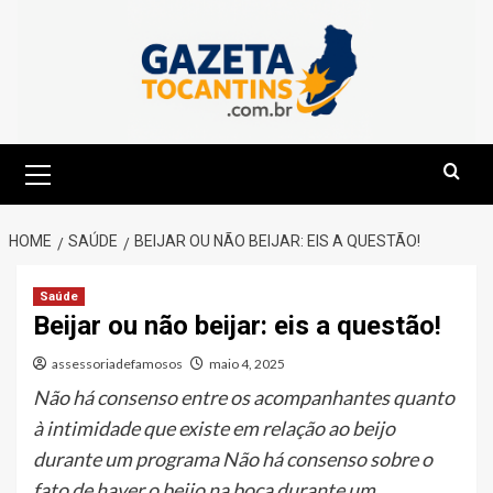
Skip
to
content
Primary
Menu
HOME
SAÚDE
BEIJAR OU NÃO BEIJAR: EIS A QUESTÃO!
Saúde
Beijar ou não beijar: eis a questão!
assessoriadefamosos
maio 4, 2025
Não há consenso entre os acompanhantes quanto
à intimidade que existe em relação ao beijo
durante um programa Não há consenso sobre o
fato de haver o beijo na boca durante um