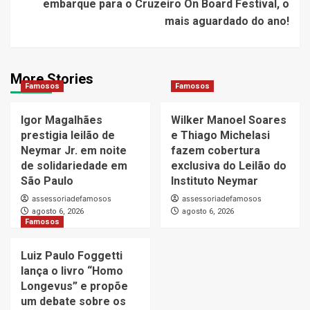
embarque para o Cruzeiro On Board Festival, o
mais aguardado do ano!
More Stories
Famosos
Famosos
Igor Magalhães
Wilker Manoel Soares
prestigia leilão de
e Thiago Michelasi
Neymar Jr. em noite
fazem cobertura
de solidariedade em
exclusiva do Leilão do
São Paulo
Instituto Neymar
assessoriadefamosos
assessoriadefamosos
agosto 6, 2026
agosto 6, 2026
Famosos
Luiz Paulo Foggetti
lança o livro “Homo
Longevus” e propõe
um debate sobre os