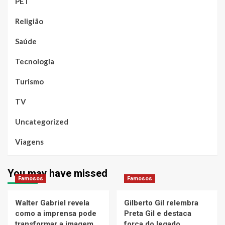
PET
Religião
Saúde
Tecnologia
Turismo
TV
Uncategorized
Viagens
You may have missed
Famosos
Famosos
Walter Gabriel revela
Gilberto Gil relembra
como a imprensa pode
Preta Gil e destaca
transformar a imagem
força do legado