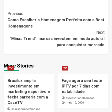
Post
Previous
Como Escolher a Homenagem Perfeita com a Best
Navigation
Homenagens
Next
“Minas Trend”: marcas investem em moda autoral
para conquistar mercado
More Stories
TV
TV
Brasilux amplia
Faça agora seu teste
investimento em
IPTV por 7 dias com
marketing esportivo e
estabilidade
fecha parceria com a
assessoriadefamosos
CazéTV
maio 12, 2026
assessoriadefamosos