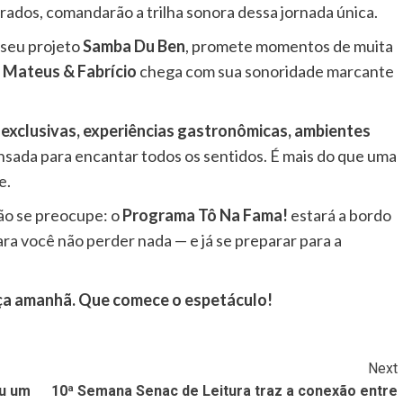
rados, comandarão a trilha sonora dessa jornada única.
 seu projeto
Samba Du Ben
, promete momentos de muita
o
Mateus & Fabrício
chega com sua sonoridade marcante
 exclusivas, experiências gastronômicas, ambientes
sada para encantar todos os sentidos. É mais do que uma
e.
não se preocupe: o
Programa Tô Na Fama!
estará a bordo
ra você não perder nada — e já se preparar para a
eça amanhã. Que comece o espetáculo!
Next
ou um
10ª Semana Senac de Leitura traz a conexão entre