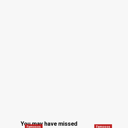
You may have missed
Famosos
Famosos