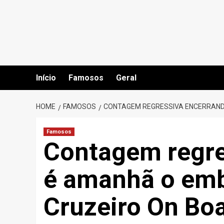
Skip
to
content
Início
Famosos
Geral
HOME
FAMOSOS
CONTAGEM REGRESSIVA ENCERRANDO
Famosos
Contagem regre
é amanhã o emb
Cruzeiro On Boa