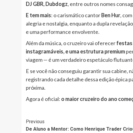
DJ GBR, Dubdogz
, entre outros nomes consag
E tem mais
: o carismático cantor
Ben Hur
, com
alegria e nostalgia, enquanto a dupla revelaçã
e uma performance envolvente.
Além da música, o cruzeiro vai oferecer
festas
instagramáveis, e uma estrutura premium
pen
viagem — é um verdadeiro espetáculo flutuant
E se você não conseguiu garantir sua cabine, 
registrando cada detalhe dessa edição épica pa
próxima.
Agora é oficial:
o maior cruzeiro do ano com
Post
Previous
De Aluno a Mentor: Como Henrique Trader Cri
Navigation