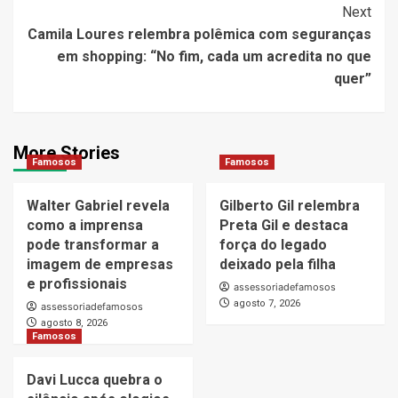
Next
Camila Loures relembra polêmica com seguranças
em shopping: “No fim, cada um acredita no que
quer”
More Stories
Famosos
Famosos
Walter Gabriel revela
Gilberto Gil relembra
como a imprensa
Preta Gil e destaca
pode transformar a
força do legado
imagem de empresas
deixado pela filha
e profissionais
assessoriadefamosos
agosto 7, 2026
assessoriadefamosos
agosto 8, 2026
Famosos
Davi Lucca quebra o