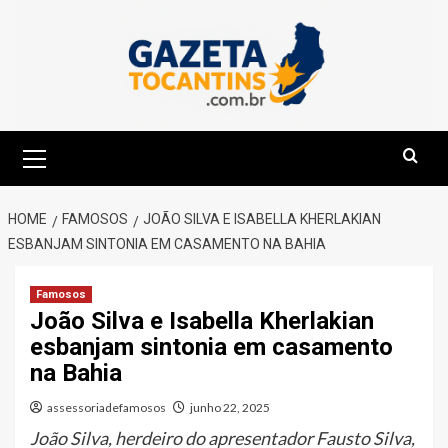
Skip
to
content
Primary
Menu
HOME
FAMOSOS
JOÃO SILVA E ISABELLA KHERLAKIAN
ESBANJAM SINTONIA EM CASAMENTO NA BAHIA
Famosos
João Silva e Isabella Kherlakian
esbanjam sintonia em casamento
na Bahia
assessoriadefamosos
junho 22, 2025
João Silva, herdeiro do apresentador Fausto Silva,