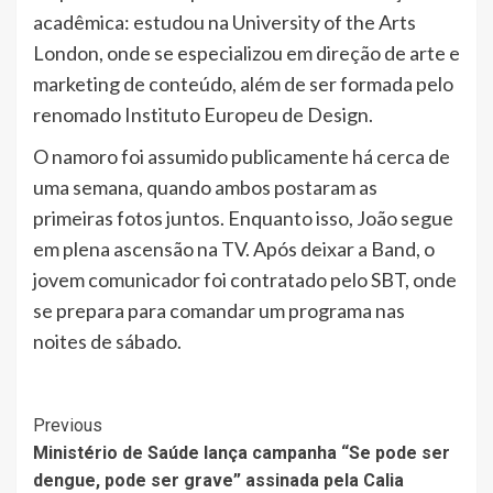
acadêmica: estudou na University of the Arts
London, onde se especializou em direção de arte e
marketing de conteúdo, além de ser formada pelo
renomado Instituto Europeu de Design.
O namoro foi assumido publicamente há cerca de
uma semana, quando ambos postaram as
primeiras fotos juntos. Enquanto isso, João segue
em plena ascensão na TV. Após deixar a Band, o
jovem comunicador foi contratado pelo SBT, onde
se prepara para comandar um programa nas
noites de sábado.
Post
Previous
Ministério de Saúde lança campanha “Se pode ser
Navigation
dengue, pode ser grave” assinada pela Calia