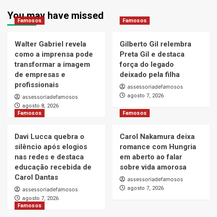
You may have missed
Famosos
Famosos
Walter Gabriel revela
Gilberto Gil relembra
como a imprensa pode
Preta Gil e destaca
transformar a imagem
força do legado
de empresas e
deixado pela filha
profissionais
assessoriadefamosos
agosto 7, 2026
assessoriadefamosos
agosto 8, 2026
Famosos
Famosos
Davi Lucca quebra o
Carol Nakamura deixa
silêncio após elogios
romance com Hungria
nas redes e destaca
em aberto ao falar
educação recebida de
sobre vida amorosa
Carol Dantas
assessoriadefamosos
agosto 7, 2026
assessoriadefamosos
agosto 7, 2026
Famosos