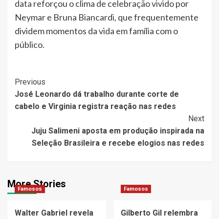
data reforçou o clima de celebração vivido por
Neymar e Bruna Biancardi, que frequentemente
dividem momentos da vida em família com o
público.
Post
Previous
José Leonardo dá trabalho durante corte de
Navigation
cabelo e Virginia registra reação nas redes
Next
Juju Salimeni aposta em produção inspirada na
Seleção Brasileira e recebe elogios nas redes
More Stories
Famosos
Famosos
Walter Gabriel revela
Gilberto Gil relembra