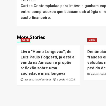
Post
Cartas Contempladas para Imóveis ganham es
Navigation
entre compradores que buscam estratégia e 
custo financeiro.
More Stories
Geral
Geral
Livro “Homo Longevus”, de
Denúncias
Luiz Paulo Foggetti, já está à
fraudes e
venda na Amazon e propõe
veículos 
reflexão sobre uma
pedido de
sociedade mais longeva
assessoria
assessoriadefamosos
agosto 4, 2026