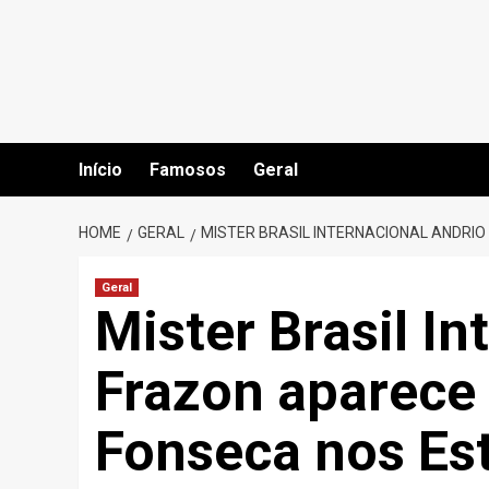
Skip
to
content
Início
Famosos
Geral
HOME
GERAL
MISTER BRASIL INTERNACIONAL ANDRI
Geral
Mister Brasil In
Frazon aparece 
Fonseca nos Es