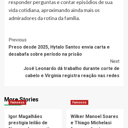
responder perguntas e contar episódios de sua
vida cotidiana, aproximando ainda mais os
admiradores da rotina da família.
Post
Previous
Preso desde 2025, Hytalo Santos envia carta e
Navigation
desabafa sobre período na prisão
Next
José Leonardo dá trabalho durante corte de
cabelo e Virginia registra reação nas redes
More Stories
Famosos
Famosos
Igor Magalhães
Wilker Manoel Soares
prestigia leilão de
e Thiago Michelasi