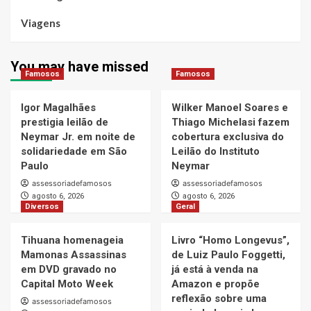
Viagens
You may have missed
Famosos
Famosos
Igor Magalhães
Wilker Manoel Soares e
prestigia leilão de
Thiago Michelasi fazem
Neymar Jr. em noite de
cobertura exclusiva do
solidariedade em São
Leilão do Instituto
Paulo
Neymar
assessoriadefamosos
assessoriadefamosos
agosto 6, 2026
agosto 6, 2026
Diversos
Geral
Tihuana homenageia
Livro “Homo Longevus”,
Mamonas Assassinas
de Luiz Paulo Foggetti,
em DVD gravado no
já está à venda na
Capital Moto Week
Amazon e propõe
reflexão sobre uma
assessoriadefamosos