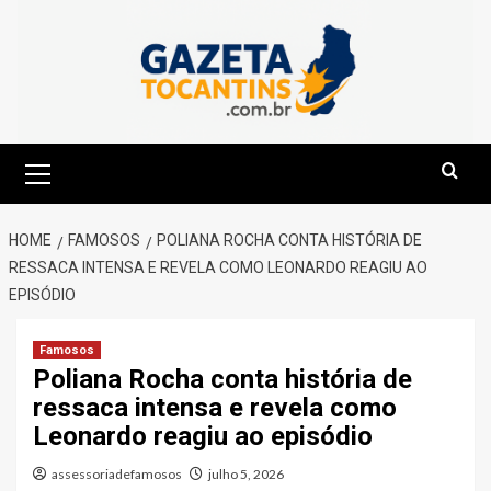
Skip
to
content
Primary
Menu
HOME
FAMOSOS
POLIANA ROCHA CONTA HISTÓRIA DE
RESSACA INTENSA E REVELA COMO LEONARDO REAGIU AO
EPISÓDIO
Famosos
Poliana Rocha conta história de
ressaca intensa e revela como
Leonardo reagiu ao episódio
assessoriadefamosos
julho 5, 2026