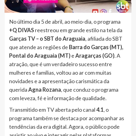
No último dia 5 de abril, ao meio-dia, o programa
+Q DIVAS
reestreou em grande estilo na tela da
Garças TV – o SBT do Araguaia
, afiliada do SBT
que atende as regiões de
Barra do Garças (MT),
Pontal do Araguaia (MT)
e
Aragarças (GO)
. A
atração, que é um verdadeiro sucesso entre
mulheres e famílias, voltou ao ar com muitas
novidades e a apresentação carismática da
querida
Agna Rozana
, que conduz o programa
com leveza, fé e informação de qualidade.
Transmitido em TV aberta pelo canal
4.1
, o
programa também se destaca por acompanhar as
tendências da era digital. Agora, o público pode
assistir ao vivo e interagir pelas plataformas