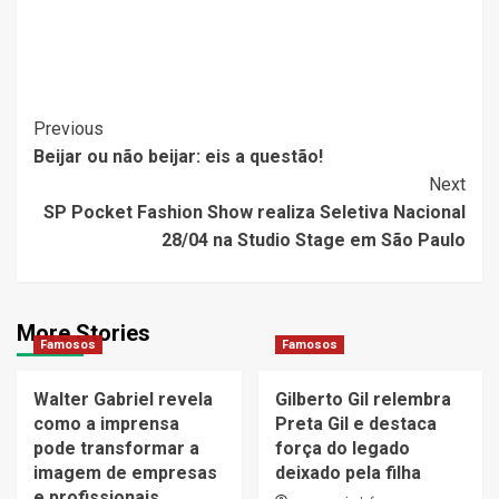
Post
Previous
Beijar ou não beijar: eis a questão!
Navigation
Next
SP Pocket Fashion Show realiza Seletiva Nacional
28/04 na Studio Stage em São Paulo
More Stories
Famosos
Famosos
Walter Gabriel revela
Gilberto Gil relembra
como a imprensa
Preta Gil e destaca
pode transformar a
força do legado
imagem de empresas
deixado pela filha
e profissionais