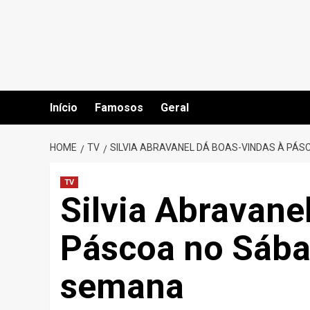
Skip
to
content
Início
Famosos
Geral
HOME
TV
SILVIA ABRAVANEL DÁ BOAS-VINDAS À PÁ
TV
Silvia Abravane
Páscoa no Sáb
semana