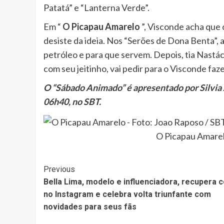
Patatá” e “Lanterna Verde”.
Em “
O Picapau Amarelo
”, Visconde acha que o
desiste da ideia. Nos “Serões de Dona Benta”, a
petróleo e para que servem. Depois, tia Nastáci
com seu jeitinho, vai pedir para o Visconde faz
O “Sábado Animado” é apresentado por Silvia Ab
06h40, no SBT.
O Picapau Amarel
Post
Previous
Bella Lima, modelo e influenciadora, recupera 
Navigation
no Instagram e celebra volta triunfante com
novidades para seus fãs