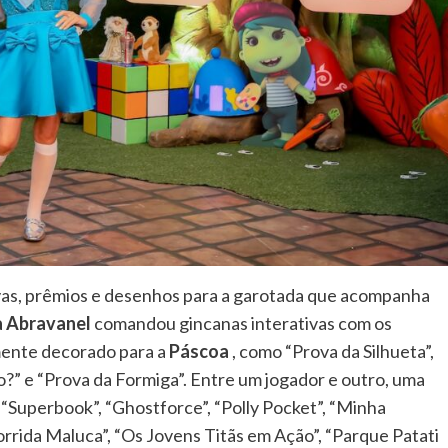
ovas, prêmios e desenhos para a garotada que acompanha
ia Abravanel
comandou gincanas interativas com os
mente decorado para a
Páscoa
, como “Prova da Silhueta”,
” e “Prova da Formiga”. Entre um jogador e outro, uma
“Superbook”, “Ghostforce”, “Polly Pocket”, “Minha
orrida Maluca”, “Os Jovens Titãs em Ação”, “Parque Patati