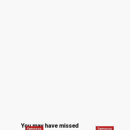
You may have missed
Famosos
Famosos