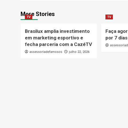
More Stories
TV
TV
Brasilux amplia investimento
Faça agor
em marketing esportivo e
por 7 dia
fecha parceria com a CazéTV
assessoria
assessoriadefamosos
julho 22, 2026