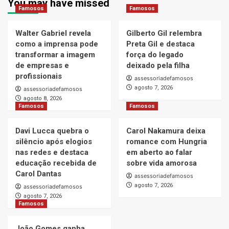
You may have missed
Famosos
Famosos
Walter Gabriel revela
Gilberto Gil relembra
como a imprensa pode
Preta Gil e destaca
transformar a imagem
força do legado
de empresas e
deixado pela filha
profissionais
assessoriadefamosos
agosto 7, 2026
assessoriadefamosos
agosto 8, 2026
Famosos
Famosos
Davi Lucca quebra o
Carol Nakamura deixa
silêncio após elogios
romance com Hungria
nas redes e destaca
em aberto ao falar
educação recebida de
sobre vida amorosa
Carol Dantas
assessoriadefamosos
agosto 7, 2026
assessoriadefamosos
agosto 7, 2026
Famosos
João Gomes ganha